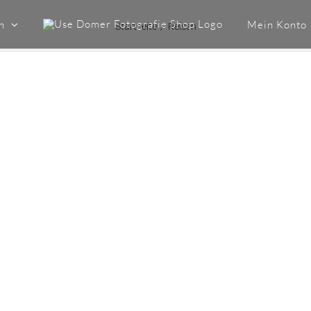
n
Mein Konto
Startseite
Reisen
REISEN
Reisen
-SARDINIEN- Italienisches Flair im
wundervollen Mittelmeer. [...]
LEARN MORE