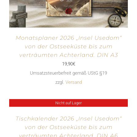
Monatsplaner 2026 „Insel Usedom“
von der Ostseeküste bis zum
verträumten Achterland. DIN A3
19,90
€
Umsatzsteuerbefreit gemäß UStG §19
zzgl.
Versand
Nicht auf Lager
Tischkalender 2026 „Insel Usedom“
von der Ostseeküste bis zum
verträumten Achterland. DIN A6