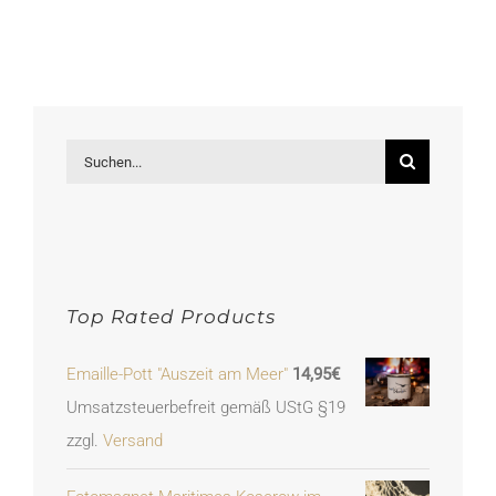
Suche
nach:
Top Rated Products
Emaille-Pott "Auszeit am Meer"
14,95
€
Umsatzsteuerbefreit gemäß UStG §19
zzgl.
Versand