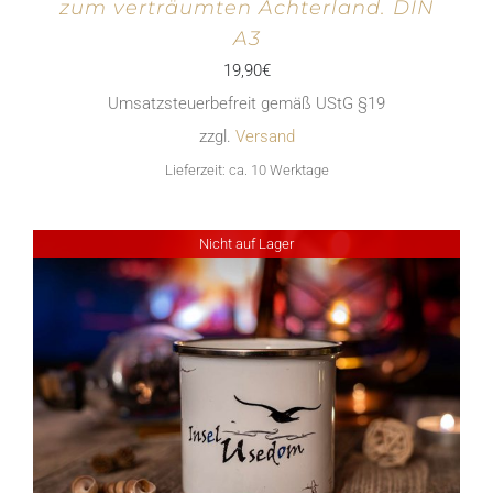
zum verträumten Achterland. DIN
A3
19,90
€
Umsatzsteuerbefreit gemäß UStG §19
zzgl.
Versand
Lieferzeit: ca. 10 Werktage
Nicht auf Lager