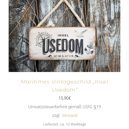
Maritimes Vintageschild „Insel
Usedom“
15,90
€
Umsatzsteuerbefreit gemäß UStG §19
zzgl.
Versand
Lieferzeit: ca. 10 Werktage