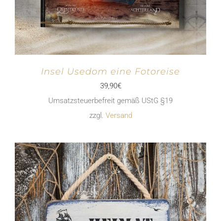
Insel Usedom eine Fotoreise
39,90
€
Umsatzsteuerbefreit gemäß UStG §19
zzgl.
Versand