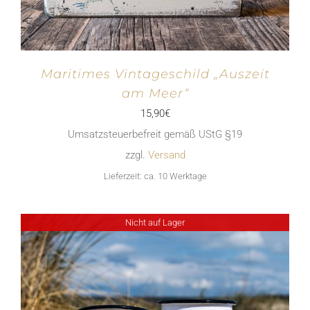
Maritimes Vintageschild „Auszeit
am Meer“
15,90
€
Umsatzsteuerbefreit gemäß UStG §19
zzgl.
Versand
Lieferzeit: ca. 10 Werktage
Nicht auf Lager