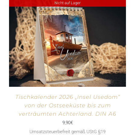
Nicht auf Lager
Tischkalender 2026 „Insel Usedom“
von der Ostseeküste bis zum
verträumten Achterland. DIN A6
9,90
€
Umsatzsteuerbefreit gemäß UStG §19