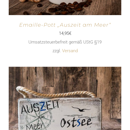
Emaille-Pott „Auszeit am Meer“
14,95
€
Umsatzsteuerbefreit gemäß UStG §19
zzgl.
Versand