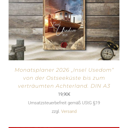
Monatsplaner 2026 „Insel Usedom“
von der Ostseeküste bis zum
verträumten Achterland. DIN A3
19,90
€
Umsatzsteuerbefreit gemäß UStG §19
zzgl.
Versand