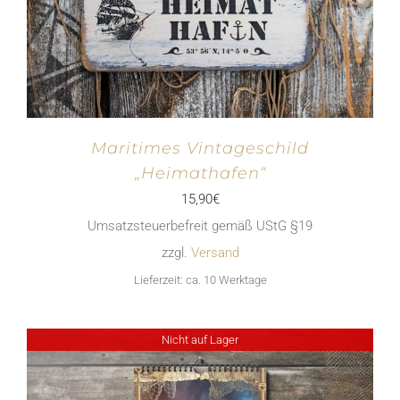
Maritimes Vintageschild
„Heimathafen“
15,90
€
Umsatzsteuerbefreit gemäß UStG §19
zzgl.
Versand
Lieferzeit: ca. 10 Werktage
Nicht auf Lager