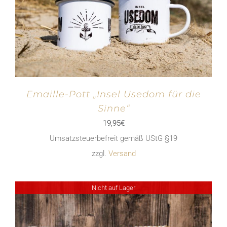
Emaille-Pott „Insel Usedom für die
Sinne“
19,95
€
Umsatzsteuerbefreit gemäß UStG §19
zzgl.
Versand
Nicht auf Lager