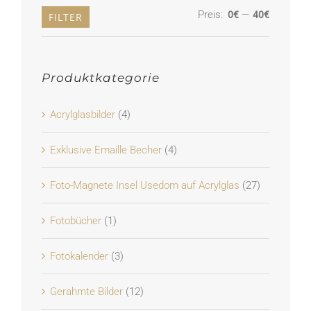
Preis:
—
0€
40€
Min.
Max.
FILTER
Preis
Preis
Produktkategorie
Acrylglasbilder
(4)
Exklusive Emaille Becher
(4)
Foto-Magnete Insel Usedom auf Acrylglas
(27)
Fotobücher
(1)
Fotokalender
(3)
Gerahmte Bilder
(12)