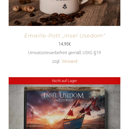
Emaille-Pott „Insel Usedom“
14,95
€
Umsatzsteuerbefreit gemäß UStG §19
zzgl.
Versand
Nicht auf Lager