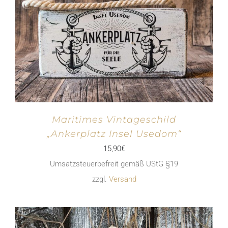
Maritimes Vintageschild
„Ankerplatz Insel Usedom“
15,90
€
Umsatzsteuerbefreit gemäß UStG §19
zzgl.
Versand