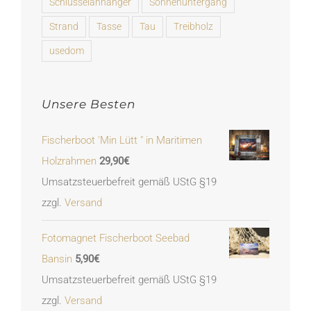
Schlüsselanhänger
Sonnenuntergang
Strand
Tasse
Tau
Treibholz
usedom
Unsere Besten
Fischerboot 'Min Lütt " in Maritimen
Holzrahmen
29,90
€
Umsatzsteuerbefreit gemäß UStG §19
zzgl.
Versand
Fotomagnet Fischerboot Seebad
Bansin
5,90
€
Umsatzsteuerbefreit gemäß UStG §19
zzgl.
Versand