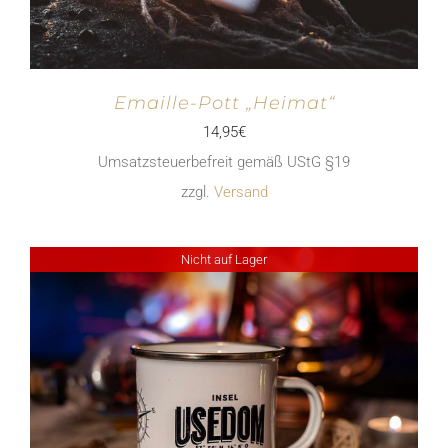
Emaille-Pott „Heimat“
14,95
€
Umsatzsteuerbefreit gemäß UStG §19
zzgl.
Versand
Nicht auf Lager