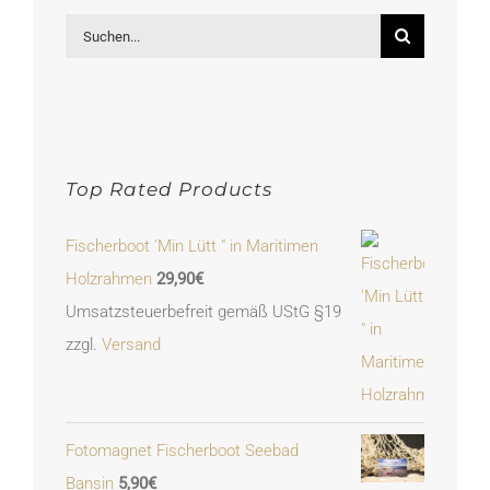
Suche
nach:
Top Rated Products
Fischerboot 'Min Lütt " in Maritimen
Holzrahmen
29,90
€
Umsatzsteuerbefreit gemäß UStG §19
zzgl.
Versand
Fotomagnet Fischerboot Seebad
Bansin
5,90
€