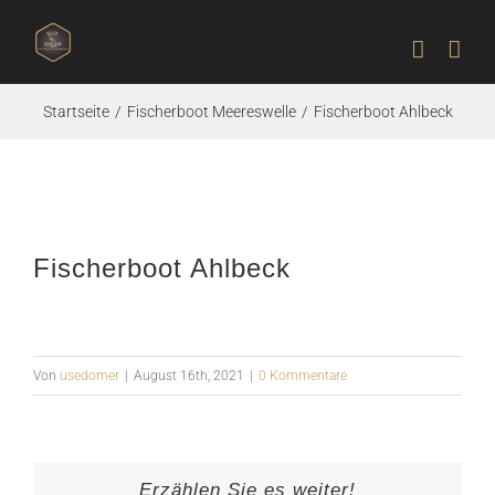
Zum
Inhalt
springen
Startseite
Fischerboot Meereswelle
Fischerboot Ahlbeck
Fischerboot Ahlbeck
Von
usedomer
|
August 16th, 2021
|
0 Kommentare
Erzählen Sie es weiter!