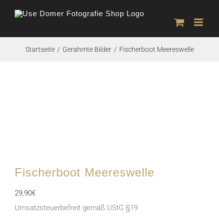
Zum
Inhalt
springen
Startseite
Gerahmte Bilder
Fischerboot Meereswelle
Fischerboot Meereswelle
29,90
€
Umsatzsteuerbefreit gemäß UStG §19