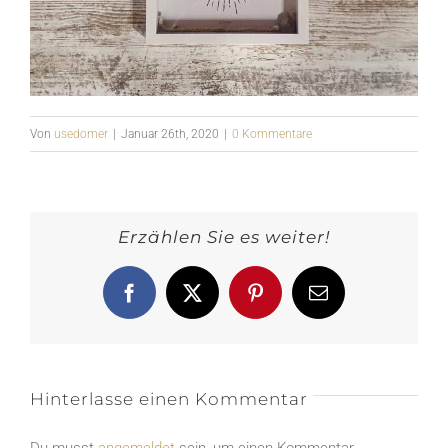
Von
usedomer
|
Januar 26th, 2020
|
0 Kommentare
Erzählen Sie es weiter!
Facebook
X
Pinterest
E-
Mail
Hinterlasse einen Kommentar
Du musst
angemeldet
sein, um einen Kommentar