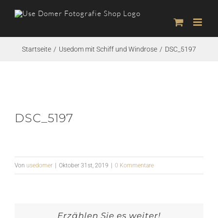
Zum
Inhalt
springen
Startseite
Usedom mit Schiff und Windrose
DSC_5197
DSC_5197
Von
usedomer
|
Oktober 31st, 2019
|
0 Kommentare
Erzählen Sie es weiter!