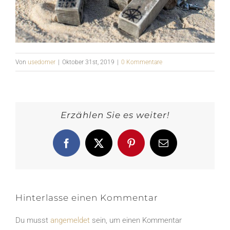
Von
usedomer
|
Oktober 31st, 2019
|
0 Kommentare
Erzählen Sie es weiter!
Facebook
X
Pinterest
E-
Mail
Hinterlasse einen Kommentar
Du musst
angemeldet
sein, um einen Kommentar