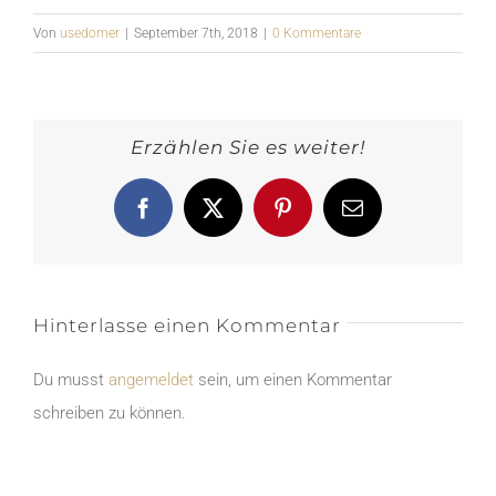
Von
usedomer
|
September 7th, 2018
|
0 Kommentare
Erzählen Sie es weiter!
Facebook
X
Pinterest
E-
Mail
Hinterlasse einen Kommentar
Du musst
angemeldet
sein, um einen Kommentar
schreiben zu können.