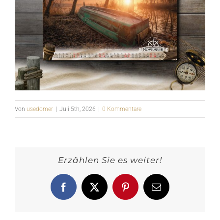
Von
usedomer
|
Juli 5th, 2026
|
0 Kommentare
Erzählen Sie es weiter!
Facebook
X
Pinterest
E-
Mail