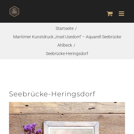
Zum
Inhalt
springen
Startseite
Maritimer Kunstdruck „Insel Usedom“ – Aquarell Seebrücke
Ahlbeck
Seebrücke-Heringsdorf
Seebrücke-Heringsdorf