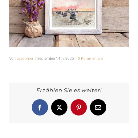
Von
usedomer
|
September 14th, 2025
|
0 Kommentare
Erzählen Sie es weiter!
Facebook
X
Pinterest
E-
Mail