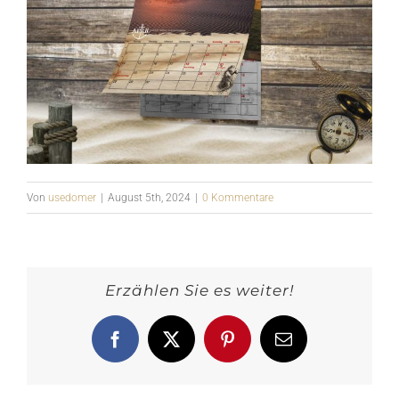
Von
usedomer
|
August 5th, 2024
|
0 Kommentare
Erzählen Sie es weiter!
Facebook
X
Pinterest
E-
Mail