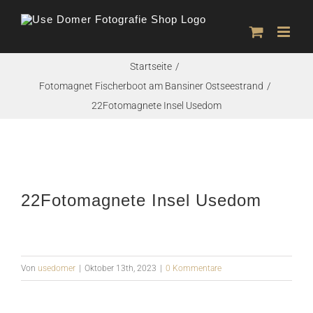
Zum
Inhalt
springen
Startseite
Fotomagnet Fischerboot am Bansiner Ostseestrand
22Fotomagnete Insel Usedom
22Fotomagnete Insel Usedom
Von
usedomer
|
Oktober 13th, 2023
|
0 Kommentare