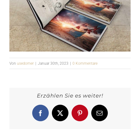
Von
usedomer
|
Januar 30th, 2023
|
0 Kommentare
Erzählen Sie es weiter!
Facebook
X
Pinterest
E-
Mail