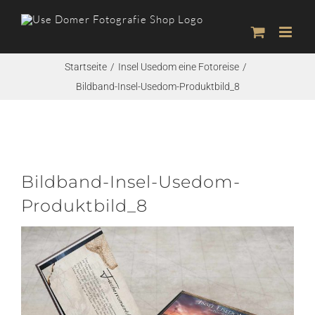
Zum
Inhalt
springen
Startseite
Insel Usedom eine Fotoreise
Bildband-Insel-Usedom-Produktbild_8
Bildband-Insel-Usedom-
Produktbild_8