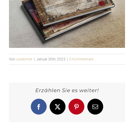
Von
usedomer
|
Januar 30th, 2023
|
0 Kommentare
Erzählen Sie es weiter!
Facebook
X
Pinterest
E-
Mail