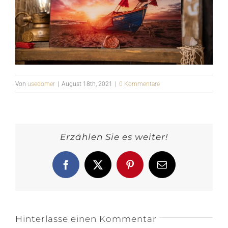
Von
usedomer
|
August 18th, 2021
|
0 Kommentare
Erzählen Sie es weiter!
Facebook
X
Pinterest
E-
Mail
Hinterlasse einen Kommentar