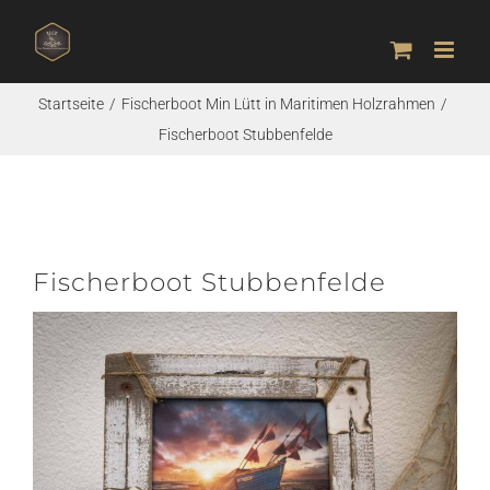
Zum
Inhalt
springen
Startseite
Fischerboot Min Lütt in Maritimen Holzrahmen
Fischerboot Stubbenfelde
Fischerboot Stubbenfelde