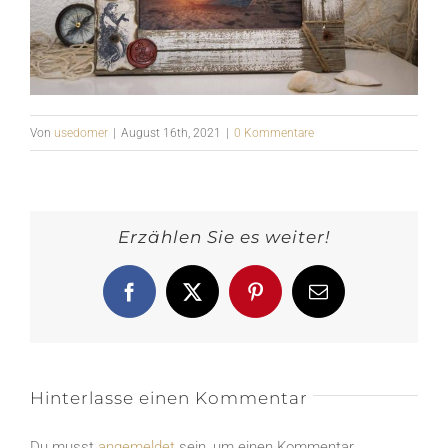
Von
usedomer
|
August 16th, 2021
|
0 Kommentare
Erzählen Sie es weiter!
Facebook
X
Pinterest
E-
Mail
Hinterlasse einen Kommentar
Du musst
angemeldet
sein, um einen Kommentar