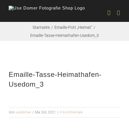
Zum
Inhalt
springen
Startseite
Emaille-Pott „Heimat“
Emaille-Tasse-Heimathafen-Usedom_3
Emaille-Tasse-Heimathafen-
Usedom_3
Von
usedomer
|
Mai 3rd, 2021
|
0 Kommentare