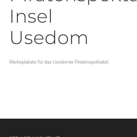
Insel
Usedom
Werbeplakate für das Usedomer Piratenspektakel.