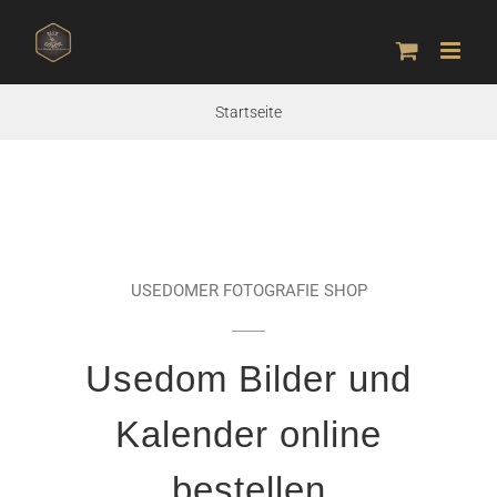
Zum
Inhalt
springen
Startseite
USEDOMER FOTOGRAFIE SHOP
Usedom Bilder und
Kalender online
bestellen