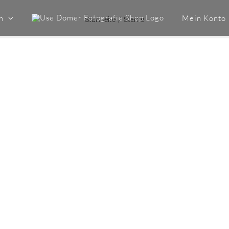
n
Mein Konto
Startseite
Sterne
NACHTAUFNAMEN
Nachtaufnamen
"LICHT IN DEN USEDOMER
NÄCHTEN" Nachts hat die Insel
Usedom einen ganz besonderen Reiz
für mich, es ist schon der pure [...]
LEARN MORE