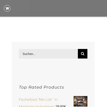
Suche
nach:
Top Rated Products
Fischerboot 'Min Lütt " in
Maritimen Holzrahmen
29,90
€