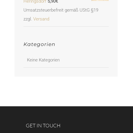
Heringsdorf
5,90
€
Umsatzsteuerbefreit gemäß UStG §19
zzgl.
Versand
Kategorien
Keine Kategorien
GET IN TOUCH