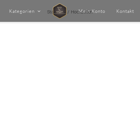
Kategorien
Mein Konto
Kontakt
Startseite
Hochzeiten
HOCHZEITEN
Hochzeiten
„JA, ICH WILL !“ Gibt es etwas
Schöneres, als wenn sich zwei
Menschen dazu entschließen, den
Rest ihres Lebens miteinander zu [...]
LEARN MORE