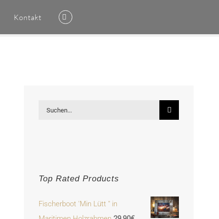
Kontakt
Suche
nach:
Top Rated Products
Fischerboot 'Min Lütt " in
Maritimen Holzrahmen
29,90
€