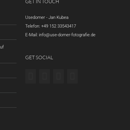
GET IN TOUCH
Usedomer - Jan Kubea
Telefon:
+49 152 33543417
E-Mail:
info@use-domer-fotografie.de
uf
GET SOCIAL