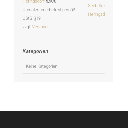
Heringsdorf
5,90
€
Umsatzsteuerbefreit gemäß
UStG §19
zzgl.
Versand
Kategorien
Keine Kategorien