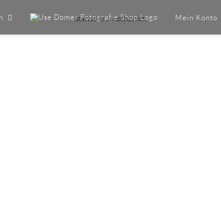
n
Mein Konto
Startseite
Hochzeiten
HOCHZEITEN
Hochzeiten
„JA, ICH WILL !“ Gibt es etwas
Schöneres, als wenn sich zwei
Menschen dazu entschließen, den
Rest ihres Lebens miteinander zu [...]
LEARN MORE